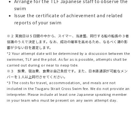
Arrange for the TLF Japanese staff to observe the
swim
Issue the certificate of achievement and related
reports of your swim
※２ 実施日は５日間の中から、スイマー、当連盟、同行する船の船長の３者
協議のうえで決定します。なお、成功の確率を高めるため、なるべく潮の影
響が少ない日を選定します。
*2 Your attempt date will be determined by a discussion between the
swimmer, TLF and the pilot. As far as is possible, attempts shall be
carried out during or near to neap tide.
※３ 旅費、宿泊費、食費は自己負担です。また、日本語通訳が可能なメン
バーを１人以上同行させてください。
*3 The costs for travel, accommodation, and meals are not
included in the Tsugaru Strait Cross Swim fee. We do not provide an
interpreter. Please include at least one Japanese speaking member
in your team who must be present on any swim attempt day.