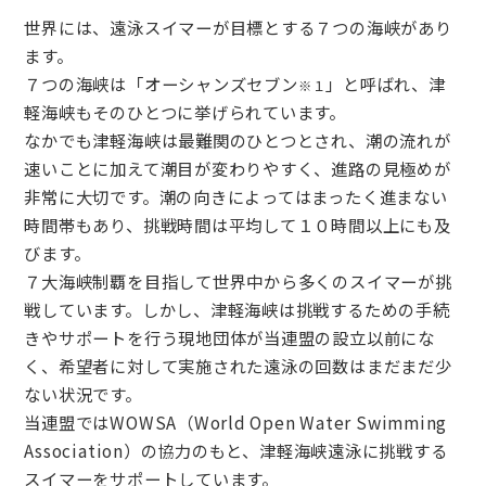
世界には、遠泳スイマーが目標とする７つの海峡があり
ます。
７つの海峡は「オーシャンズセブン
」と呼ばれ、津
※１
軽海峡もそのひとつに挙げられています。
なかでも津軽海峡は最難関のひとつとされ、潮の流れが
速いことに加えて潮目が変わりやすく、進路の見極めが
非常に大切です。潮の向きによってはまったく進まない
時間帯もあり、挑戦時間は平均して１０時間以上にも及
びます。
７大海峡制覇を目指して世界中から多くのスイマーが挑
戦しています。しかし、津軽海峡は挑戦するための手続
きやサポートを行う現地団体が当連盟の設立以前にな
く、希望者に対して実施された遠泳の回数はまだまだ少
ない状況です。
当連盟ではWOWSA（World Open Water Swimming
Association）の協力のもと、津軽海峡遠泳に挑戦する
スイマーをサポートしています。