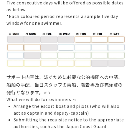
Five consecutive days will be offered as possible dates
as below.
*Each coloured period represents a sample five day
window for one swimmer.
サポート内容は、泳ぐために必要な公的機関への申請、
船舶の手配、当日スタッフの乗船、報告書及び完泳証の
発行となります。
※３
What we will do for swimmers
*3
Arrange the escort boat and pilots (who will also
act as captain and deputy-captain)
Submitting the requisite notice to the appropriate
authorities, such as the Japan Coast Guard