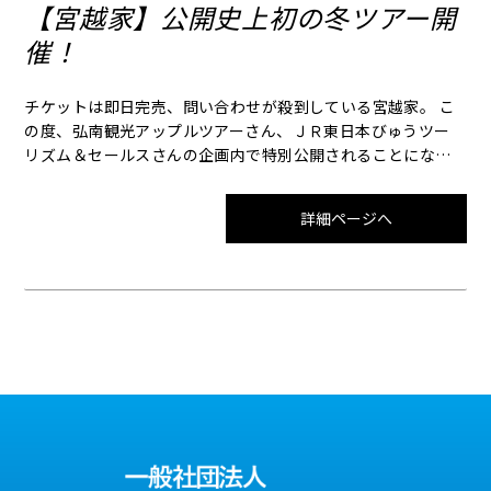
【宮越家】公開史上初の冬ツアー開
催！
チケットは即日完売、問い合わせが殺到している宮越家。 こ
の度、弘南観光アップルツアーさん、ＪＲ東日本びゅうツー
リズム＆セールスさんの企画内で特別公開されることになり
ました。 しかも！冬にご入場いただけるのは公開史上初。ツ
アーならではの快適な移動や観光スポット巡りできっと皆様
詳細ページへ
の記憶に残る旅になるはず。 詳細は各社様の予約ページより
ご覧くださいませ。 ┏・・・・・・・・・・・┓ 概要 ※
詳細は各社様へ