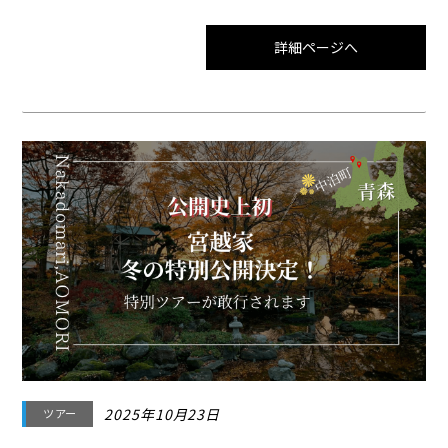
します。宮越家「離れ・庭園」は宮越家ボランティアガイドの
会が楽しくご案内します。また、中泊町博物館では「奥津軽ニ
詳細ページへ
名園アリ。其ノ名ヲ静川園ト云ウ。」と題して企画展を開催し
ていますのでこちらへもご案内します。宮越家「離れ・庭園」
と合わせて
2025年10月23日
ツアー