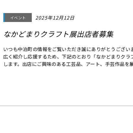
2025年12月12日
イベント
なかどまりクラフト展出店者募集
いつも中泊町の情報をご覧いただき誠にありがとうございま
広く紹介し応援するため、下記のとおり「なかどまりクラフ
します。出店にご興味のある工芸品、アート、手芸作品を
運営している企業様からのお問い合わせを心からお待ちして
３月７日(土)１０時から１５時 ２.開催場所：中泊