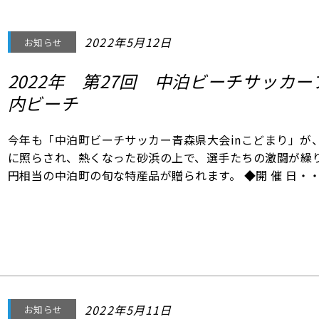
2022年5月12日
お知らせ
2022年 第27回 中泊ビーチサッカ
内ビーチ
今年も「中泊町ビーチサッカー青森県大会inこどまり」が
に照らされ、熱くなった砂浜の上で、選手たちの激闘が繰り
円相当の中泊町の旬な特産品が贈られます。 ◆開 催 日・・
（雨天決行） ◆対 象 一般の部60チーム、女性の部12チ
12チーム、エキシビジョンの部 ４
2022年5月11日
お知らせ