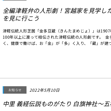
全編津軽弁の人形劇！宮越家を見学し
を見に行こう
津軽伝統人形芝居「金多豆蔵（きんたまめじょ）」は1907
100年以上に渡って相伝された津軽伝統の人形劇です。 
く、健康で働けば、お「金」が「多」く入り、「蔵」が建
酒飲みで失敗ばかりだけど情けの深い「金多」と、おっち
い「豆蔵」の二人が漫才や冒
2022年5月10日
お知らせ
中里 義経伝説ものがたり 白旗神社～五