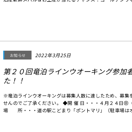
う。 ■ 参加条件 1. 中泊町⽂化観光交流協会の公式アカウント（＠n
をフォ
2022年3月25日
お知らせ
第２０回竜泊ラインウオーキング参加
た！！
※竜泊ラインウオーキングは募集人数に達したため、募集
せんのでご了承ください。 ◆開 催 日・・・４月２４
場 所・・・道の駅こどまり「ポントマリ」（駐車場は
い） 受付時間・・・Aコース：午前８時３０
前９時３０分～１０時００分 ◆コース・・・Aコース