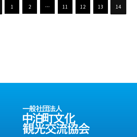
1
2
…
11
12
13
14
ev