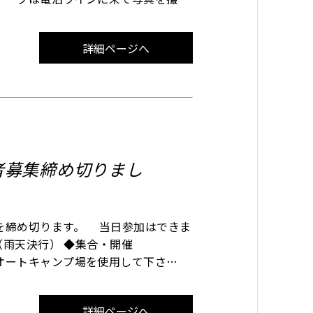
akadomari.tourism.info）
詳細ページへ
者募集締め切りまし
を締め切ります。 当日参加はできま
日㊐（雨天決行） ◆集合・開催
オートキャンプ場を使用して下さ
分～９時００分 Bコース：午
詳細ページへ