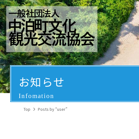
お知らせ
Infomation
Top
Posts by “user”