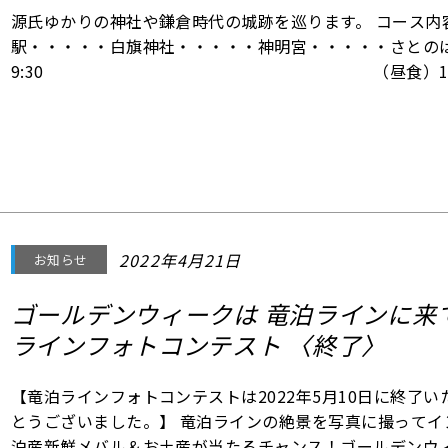
源氏ゆかりの神社や鎌倉時代の城跡を巡ります。 コース内
駅・・・・・白旗神社・・・・・神明宮・・・・・さとの
9:30 （昼食）11：45
4
五林館跡・・・・・五林神社・・・・・中泊博物館・・・
2022年4月21日
お知らせ
ゴールデンウィークは 竜泊ラインに来
ラインフォトコンテスト 〈終了〉
【竜泊ラインフォトコンテストは2022年5月10日に終了
とうございました。】 竜泊ラインの絶景を写真に撮って
泊産新鮮メバル＆お土産が当たるチャンス！ゴールデンウ