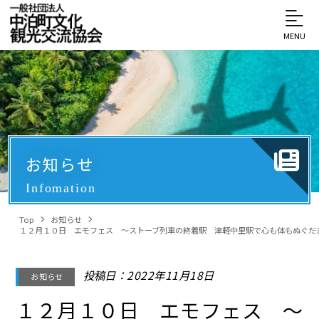
MENU
お知らせ
Infomation
Top
お知らせ
１２月１０日 エモフェス ～ストーブ列車の終着駅 津軽中里駅で心も体もぬぐだ
投稿日：2022年11月18日
お知らせ
１２月１０日 エモフェス ～