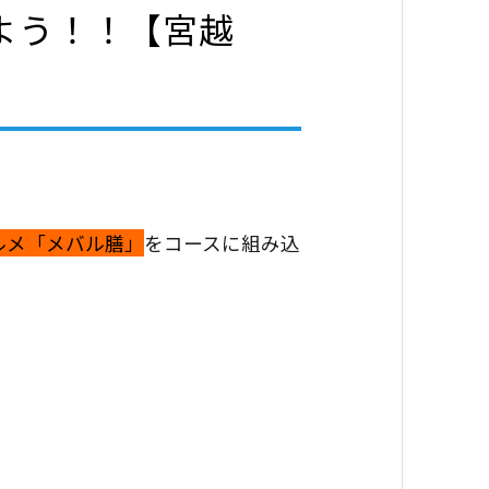
よう！！【宮越
ルメ
「メバル膳」
をコースに組み込