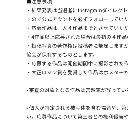
■注意事項
・結果発表は当選者にInstagramダイレク
すので公式アウントを必ずフォローしてい
・応募作品は一人４作品までとさせていた
・4作品以上応募された場合は最初の４作品
・投稿写真の著作権は投稿者に帰属しますが
協会が保有するものとします。
・応募する作品は開催期間中に撮影された
・大正ロマン賞を受賞した作品はポスター
• 審査の対象となる作品は宮越家が写って
• 個人が特定される被写体を含む場合や、
い。応募作品について第三者との権利侵害