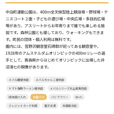
中泊町運動公園は、400ｍ全天候型陸上競技場・野球場・テ
ニスコート２面・子どもの遊び場・中央広場・多目的広場
等があり、アスリートからお年寄りまで誰でも楽しめる施
設です。森林公園とも接しており、ウォ―キングもできま
す。町民の団体・個人利用は無料です。
園内には、宮野沢観音堂石碑群が祀ってある観音堂や、
1928年のアムステルダムオリンピックの400mリレーの選
手として、青森県からはじめてオリンピックに出場した井
沼清七の銅像があります。
メバル膳提供店
メバルちゃんこ提供店
トマト海鮮ラーメン提供店
メバルシリーズお土産販売店
団体受け入れ
大型バス
バリアフリー
Wi-Fi
クレジットカード利用
電子決済
外国語対応