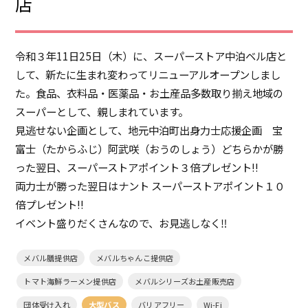
店
令和３年11日25日（木）に、スーパーストア中泊ベル店と
して、新たに生まれ変わってリニューアルオープンしまし
た。食品、衣料品・医薬品・お土産品多数取り揃え地域の
スーパーとして、親しまれています。
見逃せない企画として、地元中泊町出身力士応援企画 宝
富士（たからふじ）阿武咲（おうのしょう）どちらかが勝
った翌日、スーパーストアポイント３倍プレゼント!!
両力士が勝った翌日はナント スーパーストアポイント１０
倍プレゼント!!
イベント盛りだくさんなので、お見逃しなく‼
メバル膳提供店
メバルちゃんこ提供店
トマト海鮮ラーメン提供店
メバルシリーズお土産販売店
団体受け入れ
大型バス
バリアフリー
Wi-Fi