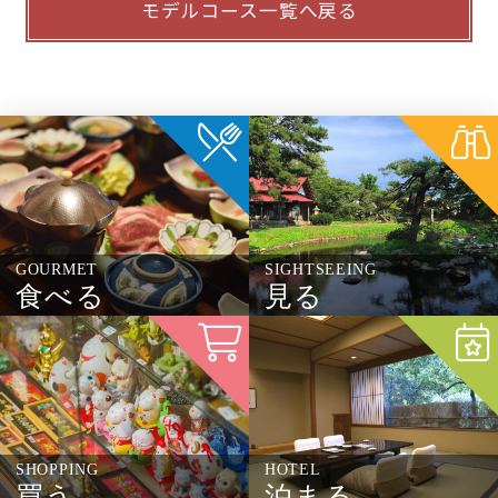
モデルコース一覧へ戻る
GOURMET
SIGHTSEEING
食べる
見る
SHOPPING
HOTEL
買う
泊まる