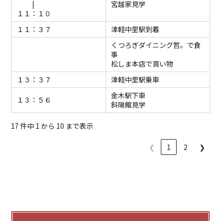
|
宮越家見学
１１：１０
１１：３７
津軽中里駅到着
くつろぎダイニング哲。で食
事
松しま本店で買い物
１３：３７
津軽中里駅乗車
金木駅下車
１３：５６
斜陽館見学
17 件中 1 から 10 まで表示
❮
1
2
❯