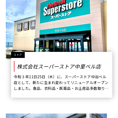
ストア
株式会社スーパーストア中里ベル店
令和３年11日25日（木）に、スーパーストア中泊ベル
店として、新たに生まれ変わってリニューアルオープン
しました。食品、衣料品・医薬品・お土産品多数取り揃
え地域のスーパーとして、親しまれています。見逃せな
い企画として、地元中泊町出身力士応援企画 宝富士
（たからふじ）阿武咲（おうのしょう）どちらかが勝っ
た翌日、スーパーストアポイント３倍プレゼント!!両力
士が勝った翌日はナント スーパーストアポイント１０