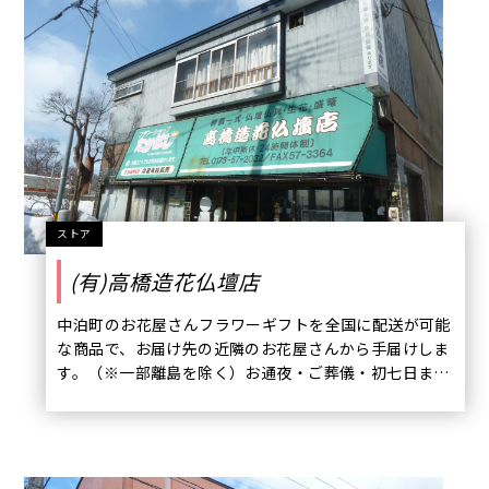
倍プレゼント!!イベント盛りだくさんなので、お見逃し
なく‼
ストア
(有)高橋造花仏壇店
中泊町のお花屋さんフラワーギフトを全国に配送が可能
な商品で、お届け先の近隣のお花屋さんから手届けしま
す。（※一部離島を除く）お通夜・ご葬儀・初七日ま
で、専門的な立場からアドバイスさせていただきます。
仏壇・仏具一式のお取り扱いをしております。どんな小
さなことでもお気軽にご相談ください。電話一本でお伺
いし、ご親族の身になって、心をこめてお手伝いさせて